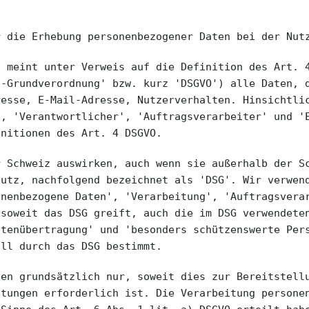
r die Erhebung personenbezogener Daten bei der Nut
' meint unter Verweis auf die Definition des Art. 
z-Grundverordnung' bzw. kurz 'DSGVO') alle Daten, 
resse, E-Mail-Adresse, Nutzerverhalten. Hinsichtli
', 'Verantwortlicher', 'Auftragsverarbeiter' und '
initionen des Art. 4 DSGVO.
r Schweiz auswirken, auch wenn sie außerhalb der S
hutz, nachfolgend bezeichnet als 'DSG'. Wir verwen
onenbezogene Daten', 'Verarbeitung', 'Auftragsvera
 soweit das DSG greift, auch die im DSG verwendete
atenübertragung' und 'besonders schützenswerte Per
all durch das DSG bestimmt.
ten grundsätzlich nur, soweit dies zur Bereitstell
stungen erforderlich ist. Die Verarbeitung persone