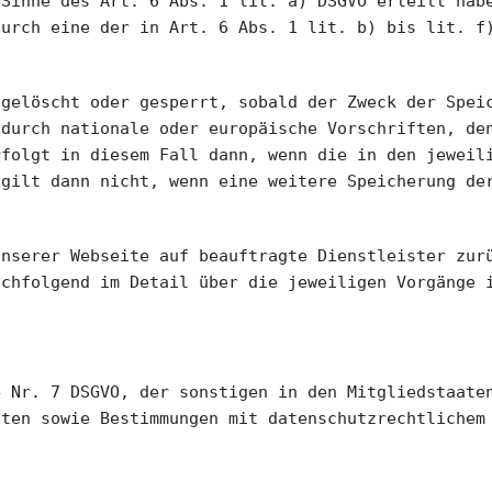
 Sinne des Art. 6 Abs. 1 lit. a) DSGVO erteilt hab
durch eine der in Art. 6 Abs. 1 lit. b) bis lit. f
 gelöscht oder gesperrt, sobald der Zweck der Spei
 durch nationale oder europäische Vorschriften, de
rfolgt in diesem Fall dann, wenn die in den jeweil
 gilt dann nicht, wenn eine weitere Speicherung de
.
unserer Webseite auf beauftragte Dienstleister zur
achfolgend im Detail über die jeweiligen Vorgänge 
4 Nr. 7 DSGVO, der sonstigen in den Mitgliedstaate
ften sowie Bestimmungen mit datenschutzrechtlichem