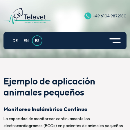
+49 6104 9872180
Televet II
ECG de Ejercicio Equino
Apoyo
Politica de privacidad
Televet Plus
Ejemplo de aplicación animales pequeños
Contacto
Información legal
DE
EN
ES
Televet Hub
Telvet para fisiología del rendimiento
Política de Privacidad para la Aplicación Televet
en Android
Televet Gateway
Electrocardiografía fetomaterna de yeguas
preñadas
Ejemplo de aplicación
Televet Cloud
animales pequeños
Monitoreo Inalámbrico Continuo
La capacidad de monitorear continuamente los
electrocardiogramas (ECGs) en pacientes de animales pequeños