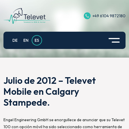
+49 6104 9872180
Televet II
ECG de Ejercicio Equino
Apoyo
Politica de privacidad
Televet Plus
Ejemplo de aplicación animales pequeños
Contacto
Información legal
DE
EN
ES
Televet Hub
Telvet para fisiología del rendimiento
Política de Privacidad para la Aplicación Televet
en Android
Televet Gateway
Electrocardiografía fetomaterna de yeguas
preñadas
Julio de 2012 – Televet
Televet Cloud
Mobile en Calgary
Stampede.
Engel Engineering GmbH se enorgullece de anunciar que su Televet
100 con opción móvil ha sido seleccionado como herramienta de